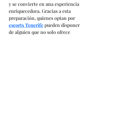
y se convierte en una experiencia 
enriquecedora. Gracias a esta 
preparación, quienes optan por 
escorts Tenerife
 pueden disponer 
de alguien que no solo ofrece 
cercanía y empatía, sino también 
recomendaciones culturales y 
logísticas, ampliando el valor del 
acompañamiento a ámbitos que 
trascienden lo puramente 
recreativo.
La organización de citas con putas 
en Tenerife y escorts Tenerife se 
articula mediante aplicaciones 
móviles y portales web que 
integran sofisticados sistemas de 
búsqueda geolocalizada y 
mensajería cifrada, resguardando 